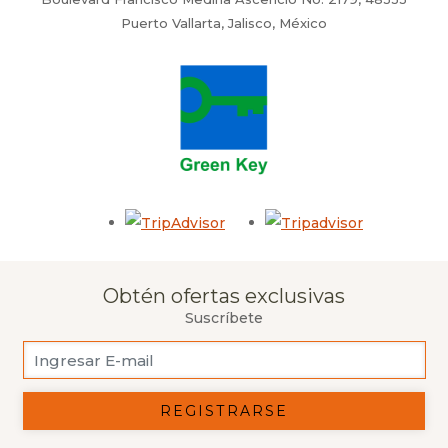
Puerto Vallarta, Jalisco, México
Opens in a new tab.
Opens in a 
Obtén ofertas exclusivas
Suscríbete
REGISTRARSE