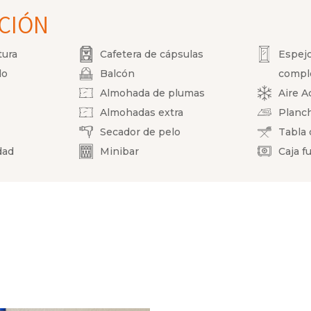
ACIÓN
tura
Cafetera de cápsulas
Espej
do
Balcón
compl
Almohada de plumas
Aire A
Almohadas extra
Planc
Secador de pelo
Tabla 
dad
Minibar
Caja f