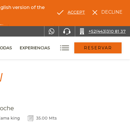
lish version of the
DECLINE
ACCEPT
RENTA TU AUTO
+52(443)310 81 37
ODAS
EXPERIENCIAS
RESERVAR
W
oche
ama king
35.00 Mts