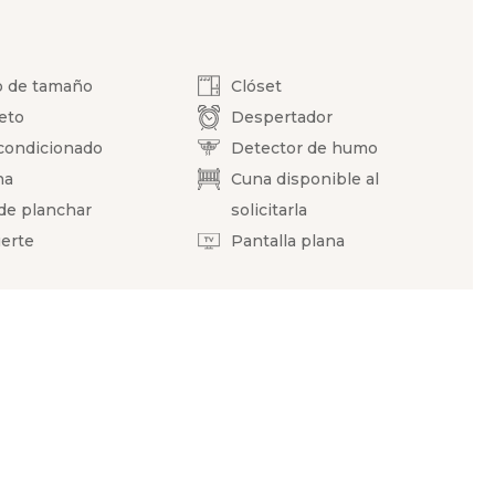
o de tamaño
Clóset
eto
Despertador
condicionado
Detector de humo
ha
Cuna disponible al
de planchar
solicitarla
uerte
Pantalla plana