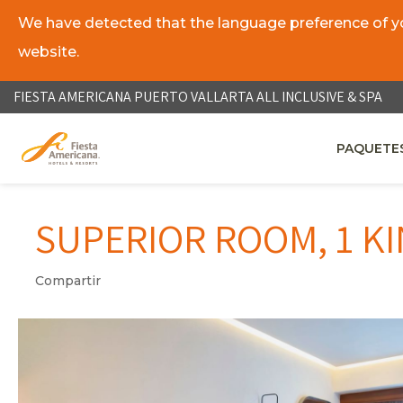
We have detected that the language preference of you
website.
ES
EN
FIESTA AMERICANA PUERTO VALLARTA ALL INCLUSIVE & SPA
PAQUETES
OPENS IN
SUPERIOR ROOM, 1 KI
Compartir