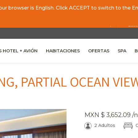
r browser is English. Click ACCEPT to switch to the Eng
 HOTEL + AVIÓN
HABITACIONES
OFERTAS
SPA
B
 A NEW TAB.
NG, PARTIAL OCEAN VIE
MXN
$ 3,652.09
/n
2 Adultos
C