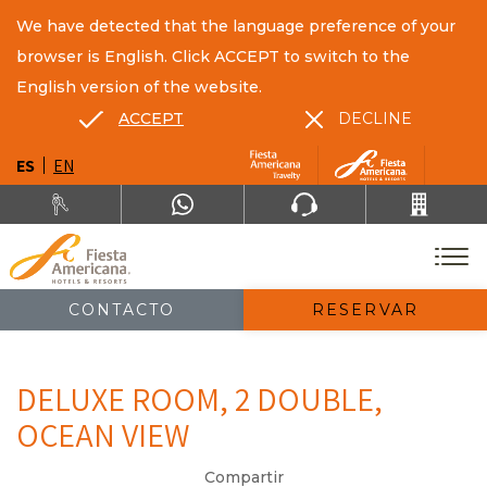
We have detected that the language preference of your
browser is English. Click ACCEPT to switch to the
English version of the website.
ACCEPT
DECLINE
ES
EN
CONTACTO
RESERVAR
DELUXE ROOM, 2 DOUBLE,
OCEAN VIEW
Compartir