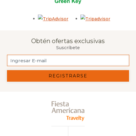
Opens in a new tab.
Opens in a 
Obtén ofertas exclusivas
Suscríbete
REGISTRARSE