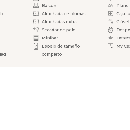
Balcón
Planc
do
Almohada de plumas
Caja f
Almohadas extra
Clóset
Secador de pelo
Despe
Minibar
Detec
Espejo de tamaño
My Ca
dad
completo