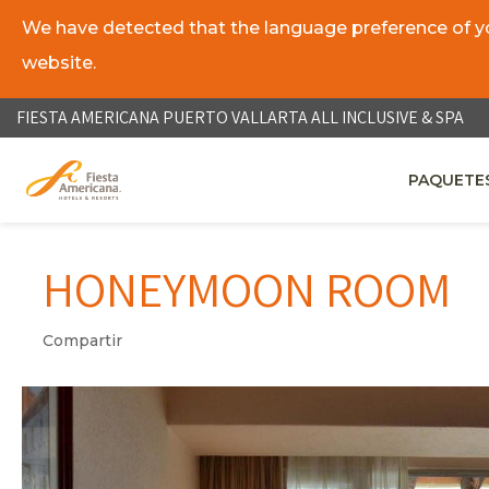
We have detected that the language preference of you
website.
ES
EN
FIESTA AMERICANA PUERTO VALLARTA ALL INCLUSIVE & SPA
PAQUETES
OPENS IN
HONEYMOON ROOM
Compartir