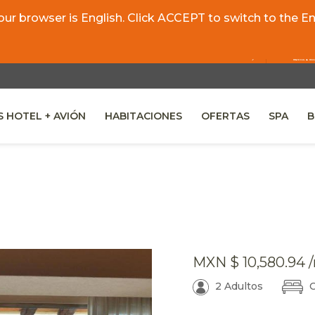
r browser is English. Click ACCEPT to switch to the Eng
 HOTEL + AVIÓN
HABITACIONES
OFERTAS
SPA
B
 A NEW TAB.
MXN
$ 10,580.94
/
2 Adultos
C