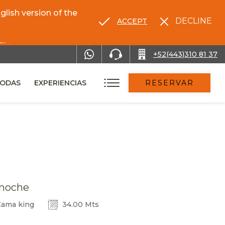
lish version of the
DECLINE
ACCEPT
RENTA TU AUTO
+52(443)310 81 37
ODAS
EXPERIENCIAS
RESERVAR
noche
ama king
34.00 Mts