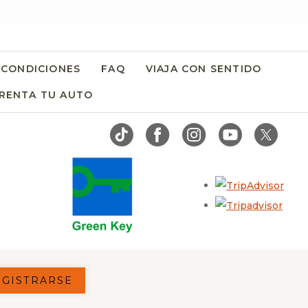
 CONDICIONES
FAQ
VIAJA CON SENTIDO
RENTA TU AUTO
OPENS IN A NEW TAB.
Open
Open
EGISTRARSE