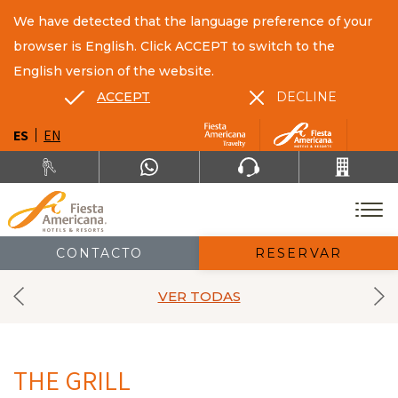
We have detected that the language preference of your
browser is English. Click ACCEPT to switch to the
English version of the website.
ACCEPT
DECLINE
ES
EN
CONTACTO
RESERVAR
VER TODAS
THE GRILL