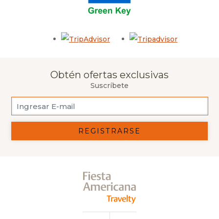
Opens in a new tab.
Opens in a 
Obtén ofertas exclusivas
Suscríbete
REGISTRARSE