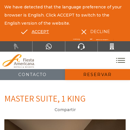
We have detected that the language preference of your
browser is English. Click ACCEPT to switch to the
English version of the website.
ACCEPT
DECLINE
ES
EN
CONTACTO
RESERVAR
MASTER SUITE, 1 KING
Compartir