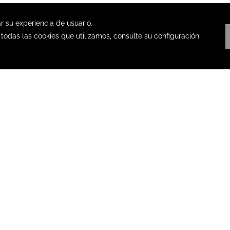
 REWARDS
nder por la experiencia Fiesta Rewards en todos nuestros dest
s hoteles Fiesta Inn a través de nuestro sitio web, App, línea F
sta Rewards.