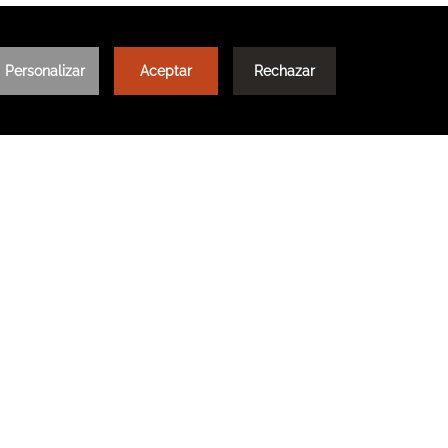
Ver más
inos donde
iesta Rewards y
INGRESAR / REGISTRARSE