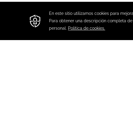
FIESTA
Déjate sorpre
encontrarás lo
Santander Fie
FIESTA INN CIUDAD DEL
CARMEN