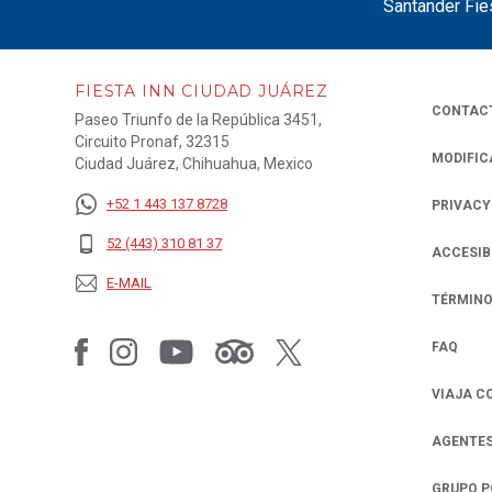
Santander Fie
FIESTA INN CIUDAD JUÁREZ
CONTAC
Paseo Triunfo de la República 3451,
Circuito Pronaf, 32315
MODIFIC
Ciudad Juárez, Chihuahua, Mexico
+52 1 443 137 8728
PRIVACY
OPENS IN
52 (443) 310 81 37
ACCESIB
E-MAIL
TÉRMINO
FAQ
VIAJA C
AGENTES
GRUPO 