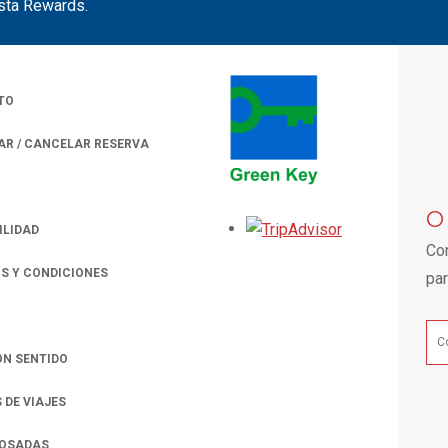
sta Rewards.
TO
AR / CANCELAR RESERVA
 A NEW TAB.
O
Opens in a new
ILIDAD
Con
S Y CONDICIONES
par
ON SENTIDO
 DE VIAJES
POSADAS