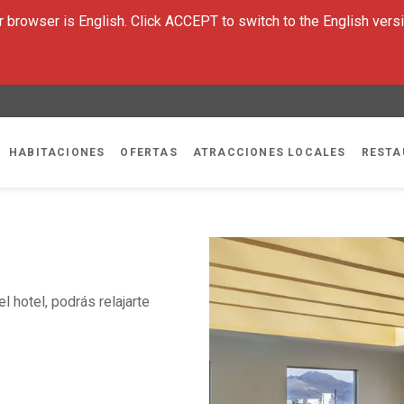
 browser is English. Click ACCEPT to switch to the English versi
HABITACIONES
OFERTAS
ATRACCIONES LOCALES
RESTA
l hotel, podrás relajarte