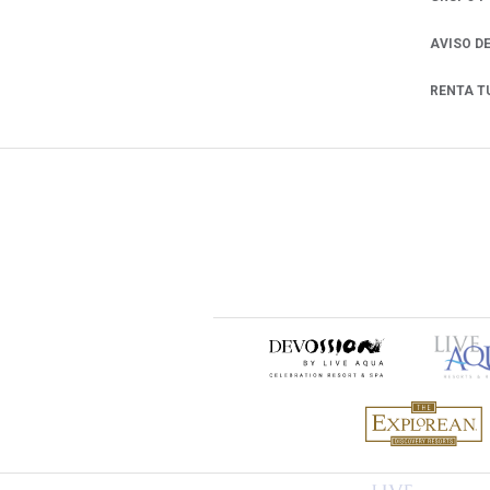
AVISO D
RENTA T
OPENS IN