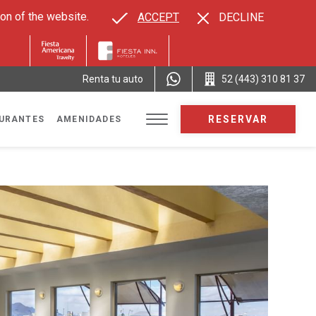
on of the website.
ACCEPT
DECLINE
Renta tu auto
52 (443) 310 81 37
RESERVAR
URANTES
AMENIDADES