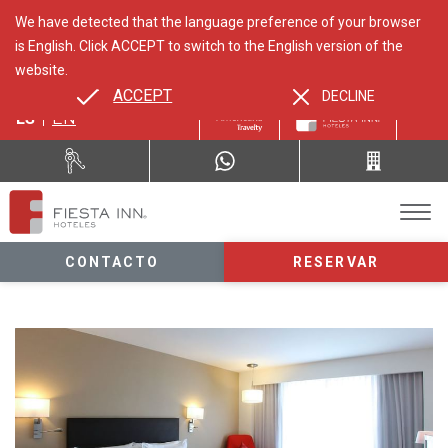
We have detected that the language preference of your browser
is English. Click ACCEPT to switch to the English version of the
website.
ACCEPT
DECLINE
ES
EN
CONTACTO
RESERVAR