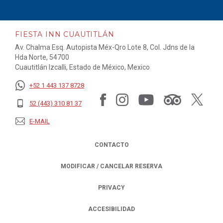
FIESTA INN CUAUTITLÁN
Av. Chalma Esq. Autopista Méx-Qro Lote 8, Col. Jdns de la
Hda Norte, 54700
Cuautitlán Izcalli, Estado de México, Mexico
+52 1 443 137 8728
52 (443) 310 81 37
E-MAIL
CONTACTO
MODIFICAR / CANCELAR RESERVA
PRIVACY
OPENS IN A NEW TAB.
ACCESIBILIDAD