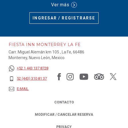
Ver más
INGRESAR / REGISTRARSE
FIESTA INN MONTERREY LA FE
Carr. Miguel Alemán km 105 , La Fe, 66486
Monterrey, Nuevo León, Mexico
+52 1 443 137 8728
52 (443) 310 81 37
E-MAIL
CONTACTO
MODIFICAR / CANCELAR RESERVA
PRIVACY
OPENS IN A NEW TAB.