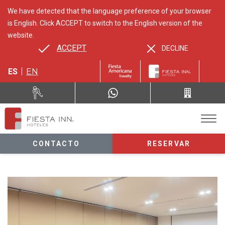
We have detected that the language preference of your browser
is English. Click ACCEPT to switch to the English version of the
website.
ACCEPT
DECLINE
ES
EN
CONTACTO
RESERVAR