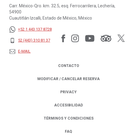
Carr. México-Qro. km. 32.5, esq. Ferrocarrilera, Lechería,
54900
Cuautitlán Izcalli, Estado de México, México
+52 1 443 137 8728
52 (443) 310 81 37
E-MAIL
CONTACTO
MODIFICAR / CANCELAR RESERVA
PRIVACY
OPENS IN A NEW TAB.
ACCESIBILIDAD
TÉRMINOS Y CONDICIONES
FAQ