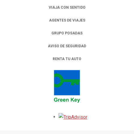
VIAJA CON SENTIDO
AGENTES DE VIAJES
GRUPO POSADAS
AVISO DE SEGURIDAD
RENTA TU AUTO
OPENS IN A NEW TAB.
Opens in a new tab.