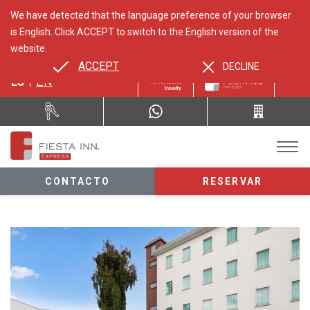
We have detected that the language preference of your browser
is English. Click ACCEPT to switch to the English version of the
website.
ACCEPT
DECLINE
ES
EN
CONTACTO
RESERVAR