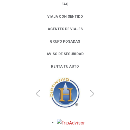
FAQ
VIAJA CON SENTIDO
AGENTES DE VIAJES
GRUPO POSADAS
AVISO DE SEGURIDAD
RENTA TU AUTO
OPENS IN A NEW TAB.
Opens in a new tab.