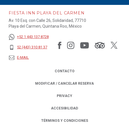
FIESTA INN PLAYA DEL CARMEN
Av. 10 Esq. con Calle 26, Solidaridad, 77710
Playa del Carmen, Quintana Roo, México
+52 1 443 137 8728
52 (443) 310 81 37
E-MAIL
CONTACTO
MODIFICAR / CANCELAR RESERVA
PRIVACY
OPENS IN A NEW TAB.
ACCESIBILIDAD
TÉRMINOS Y CONDICIONES