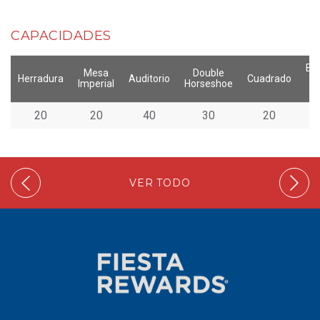
CAPACIDADES
Ba
Mesa
Double
Herradura
Auditorio
Cuadrado
Imperial
Horseshoe
c
20
20
40
30
20
VER TODO