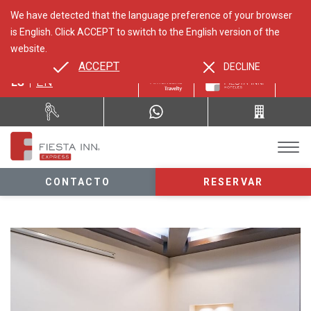
We have detected that the language preference of your browser
is English. Click ACCEPT to switch to the English version of the
website.
ACCEPT
DECLINE
ES
EN
CONTACTO
RESERVAR