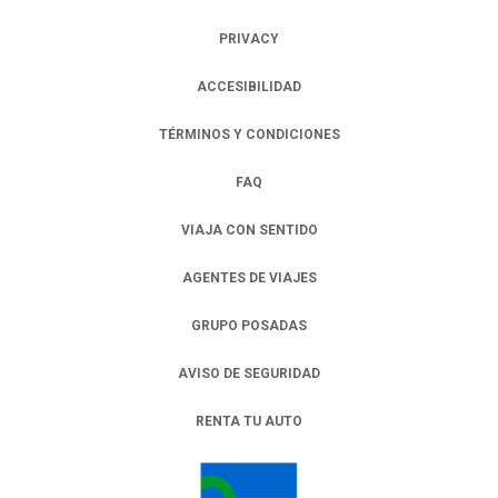
PRIVACY
OPENS IN A NEW TAB.
ACCESIBILIDAD
TÉRMINOS Y CONDICIONES
FAQ
VIAJA CON SENTIDO
AGENTES DE VIAJES
GRUPO POSADAS
AVISO DE SEGURIDAD
RENTA TU AUTO
OPENS IN A NEW TAB.