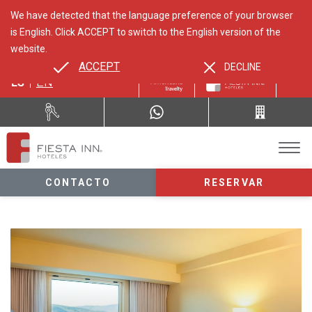
We have detected that the language preference of your browser
is English. Click ACCEPT to switch to the English version of the
website.
ACCEPT
DECLINE
ES
EN
CONTACTO
RESERVAR