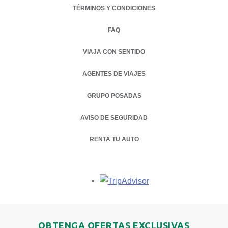
TÉRMINOS Y CONDICIONES
FAQ
VIAJA CON SENTIDO
AGENTES DE VIAJES
GRUPO POSADAS
AVISO DE SEGURIDAD
RENTA TU AUTO
OPENS IN A NEW TAB.
Opens in a new tab.
OBTENGA OFERTAS EXCLUSIVAS