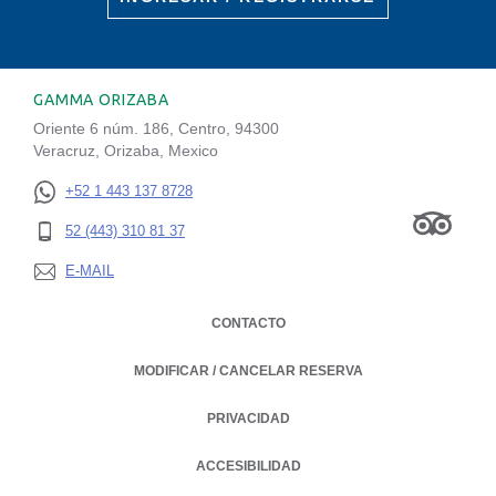
GAMMA ORIZABA
Oriente 6 núm. 186, Centro, 94300
Veracruz, Orizaba, Mexico
+52 1 443 137 8728
52 (443) 310 81 37
E-MAIL
CONTACTO
MODIFICAR / CANCELAR RESERVA
PRIVACIDAD
OPENS IN A NEW TAB.
ACCESIBILIDAD