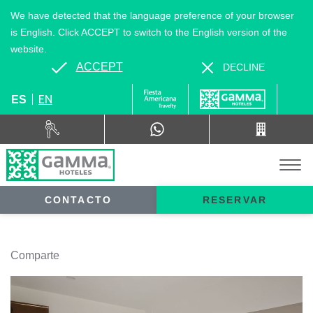
We have detected that the language preference of your browser
is English. Click ACCEPT to switch to the English version of the
website.
ACCEPT
DECLINE
EN
ES
CONTACTO
RESERVAR
Comparte