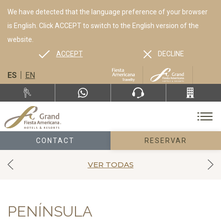
We have detected that the language preference of your browser
is English. Click ACCEPT to switch to the English version of the
website.
ACCEPT
DECLINE
ES
EN
CONTACT
RESERVAR
VER TODAS
PENÍNSULA