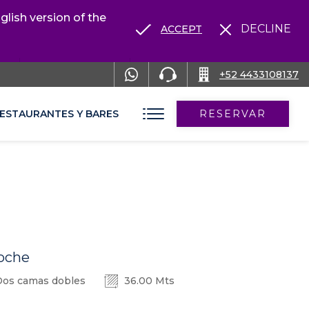
lish version of the
DECLINE
ACCEPT
RENTA TU AUTO
+52 4433108137
ESTAURANTES Y BARES
RESERVAR
oche
os camas dobles
36.00 Mts