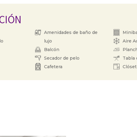
ACIÓN
Amenidades de baño de
Minib
do
lujo
Aire A
Balcón
Planc
Secador de pelo
Tabla 
Cafetera
Clóset