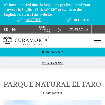
We have detected that the language preference of your
browser is English. Click ACCEPT to switch to the
English version of the website.
ACCEPT
DECLINE
ES
EN
CONTACTO
RESERVAR
VER TODAS
PARQUE NATURAL EL FARO
Compartir