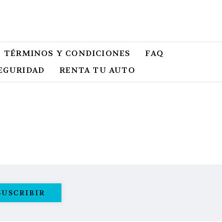
.
TÉRMINOS Y CONDICIONES
FAQ
SEGURIDAD
OPENS IN A NEW TAB.
RENTA TU AUTO
OPENS IN A NEW T
SUSCRIBIR