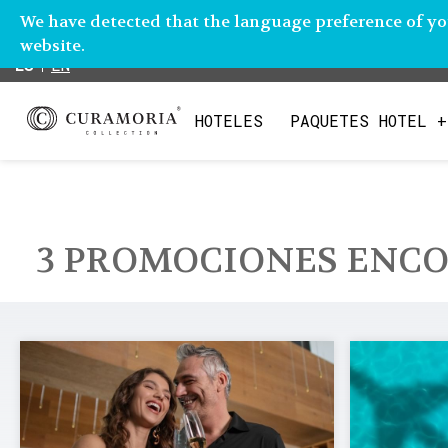
We have detected that the language preference of you
website.
ES
EN
HOTELES
PAQUETES HOTEL +
OPENS IN A NEW T
3
PROMOCIONES ENC