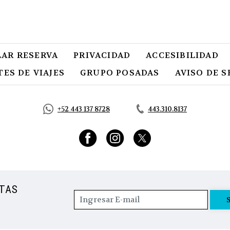
LAR RESERVA
PRIVACIDAD
OPENS IN A NEW TAB
ACCESIBILIDAD
ES DE VIAJES
GRUPO POSADAS
AVISO DE 
+52 443 137 8728
443.310.8137
TAS