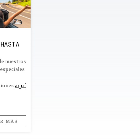
 HASTA
de nuestros
 especiales
aquí
Opens in a new tab.
ciones
R MÁS