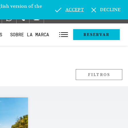
lish version of the
ACCEPT
DECLINE
S
SOBRE LA MARCA
RESERVAR
FILTROS