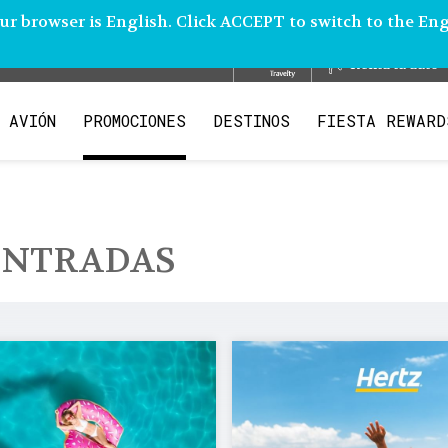
r browser is English. Click ACCEPT to switch to the Eng
Renta tu auto
 AVIÓN
PROMOCIONES
DESTINOS
FIESTA REWARD
AB.
ONTRADAS