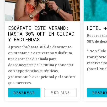
ESCÁPATE ESTE VERANO:
HOTEL +
HASTA 30% OFF EN CIUDAD
Reserva tu 
Y HACIENDAS
50%
de des
Aprovecha
hasta 30% de descuento
* No válid
en tu estancia este verano y disfruta
transporte 
una escapada diseñada para
reservacio
desconectarte de la rutina y conectar
(hotel+vuel
con experiencias auténticas,
gastronomía excepcional y el confort
que mereces.
RESERVAR
VER MÁS
RESER