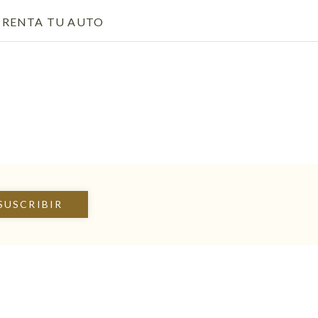
ENS IN A NEW TAB.
RENTA TU AUTO
OPENS IN A NEW TAB.
IN A NEW TAB.
SUSCRIBIR