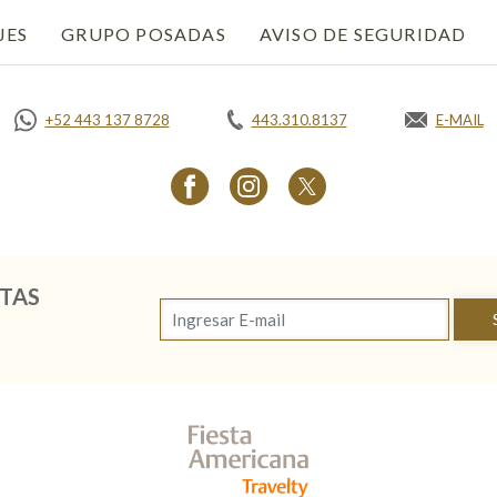
JES
GRUPO POSADAS
AVISO DE SEGURIDAD
OP
+52 443 137 8728
443.310.8137
E-MAIL
OPENS 
TAS