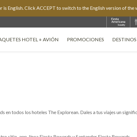
is English. Click ACCEPT to switch to the English version of the 
AQUETES HOTEL + AVIÓN
PROMOCIONES
DESTINOS
PENS IN A NEW TAB.
s en todos los hoteles The Explorean. Dales a tus viajes un signif
stro sitio, app, línea Fiesta Rewards y Santander Fiesta Rewards.