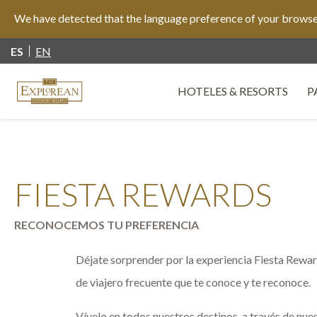
We have detected that the language preference of your browser 
ES
EN
HOTELES & RESORTS
P
O
FIESTA REWARDS
RECONOCEMOS TU PREFERENCIA
Déjate sorprender por la experiencia Fiesta Reward
de viajero frecuente que te conoce y te reconoce.
Vívelo en todos nuestros destinos, a través de nue