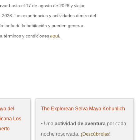
rvar hasta el 17 de agosto de 2026 y viajar
 2026. Las experiencias y actividades dentro del
la tarifa de la habitación y pueden generar
aquí.
Opens in a new tab.
ta términos y condiciones
aya del
The Explorean Selva Maya Kohunlich
icana Los
• Una
actividad de aventura
por cada
uerto
¡Descúbrelas!
Opens in a ne
noche reservada.