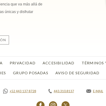
iencia que va más allá de
as únicas y disfrutar
IÓN
VA
PRIVACIDAD
OPENS IN A NEW TAB.
ACCESIBILIDAD
TÉRMINOS 
JES
GRUPO POSADAS
AVISO DE SEGURIDAD
OP
+52 443 137 8728
443.310.8137
E-MAIL
OPENS 