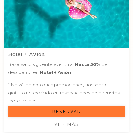
incluido que te permitirán disfrutar del Caribe con todo
resuelto: desde la gastronomía hasta el entretenimiento
y el descanso.
Conoce nuestros hoteles en promoción, explora las
ofertas actuales y comienza a planificar tu próxima
aventura con Funeeq.
Hotel + Avión
Reserva tu siguiente aventura.
Hasta 50%
de
descuento en
Hotel + Avión
* No válido con otras promociones, transporte
gratuito no es válido en reservaciones de paquetes
(hotel+vuelo).
RESERVAR
VER MÁS