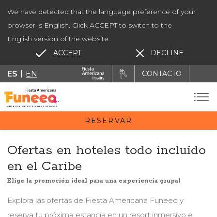
We have detected that the language preference of your
browser is English. Click ACCEPT to switch to the
English version of the website.
ACCEPT
DECLINE
ES
EN
CONTACTO
RESERVAR
Ofertas en hoteles todo incluido
en el Caribe
Elige la promoción ideal para una experiencia grupal
Explora las ofertas de Fiesta Americana Funeeq y
reserva tu próxima estancia en un resort inmersivo e