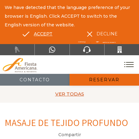
We have detected that the language preference of your
browser is English. Click ACCEPT to switch to the
English version of the website.
ACCEPT
DECLINE
ES
EN
CONTACTO
RESERVAR
VER TODAS
MASAJE DE TEJIDO PROFUNDO
Compartir