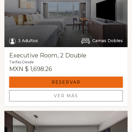
3 Adultos
Camas Dobles
Executive Room, 2 Double
Tarifas Desde
MXN
$ 1,698.26
RESERVAR
VER MÁS