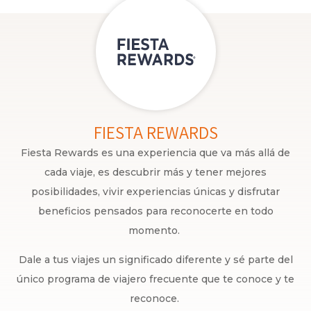
FIESTA REWARDS
Fiesta Rewards es una experiencia que va más allá de
cada viaje, es descubrir más y tener mejores
posibilidades, vivir experiencias únicas y disfrutar
beneficios pensados para reconocerte en todo
momento.
Dale a tus viajes un significado diferente y sé parte del
único programa de viajero frecuente que te conoce y te
reconoce.