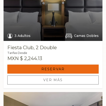
3 Adultos
Camas Dobles
Fiesta Club, 2 Double
Tarifas Desde
MXN
$ 2,244.13
RESERVAR
VER MÁS