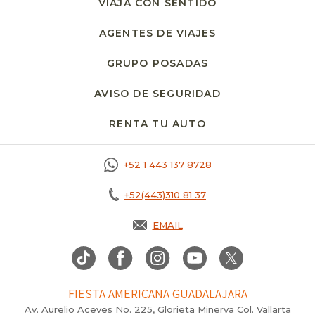
VIAJA CON SENTIDO
AGENTES DE VIAJES
GRUPO POSADAS
AVISO DE SEGURIDAD
RENTA TU AUTO
OPENS IN A NEW T
+52 1 443 137 8728
+52(443)310 81 37
EMAIL
FIESTA AMERICANA GUADALAJARA
Av. Aurelio Aceves No. 225, Glorieta Minerva Col. Vallarta