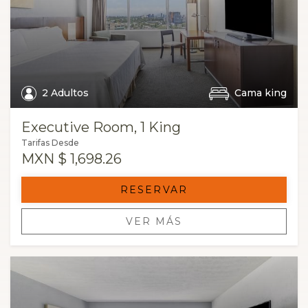
2 Adultos
Cama king
Executive Room, 1 King
Tarifas Desde
MXN
$ 1,698.26
RESERVAR
VER MÁS