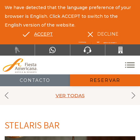
We have detected that the language preference of your
browser is English. Click ACCEPT to switch to the
English version of the website.
ACCEPT
DECLINE
ES
EN
CONTACTO
RESERVAR
VER TODAS
STELARIS BAR