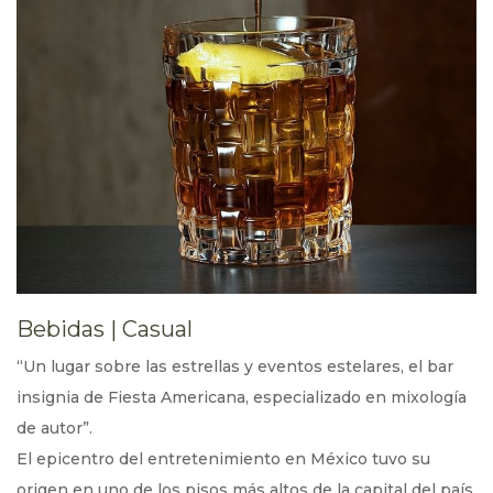
Bebidas
|
Casual
“Un lugar sobre las estrellas y eventos estelares, el bar
insignia de Fiesta Americana, especializado en mixología
de autor”.
El epicentro del entretenimiento en México tuvo su
origen en uno de los pisos más altos de la capital del país.