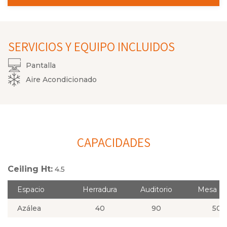
SERVICIOS Y EQUIPO INCLUIDOS
Pantalla
Aire Acondicionado
CAPACIDADES
Ceiling Ht:
4.5
Espacio
Herradura
Auditorio
Mesa R
Azálea
40
90
50