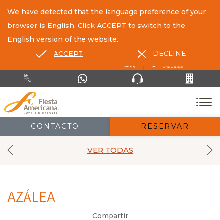
We have detected that the language preference of your
browser is English. Click ACCEPT to switch to the
English version of the website.
ACCEPT
DECLINE
ES
EN
CONTACTO
RESERVAR
VER TODAS
AZÁLEA
Compartir