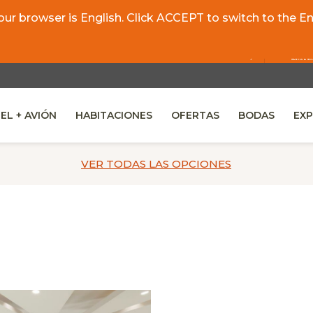
r browser is English. Click ACCEPT to switch to the Eng
EL + AVIÓN
HABITACIONES
OFERTAS
BODAS
EXP
W TAB.
VER TODAS
LAS OPCIONES