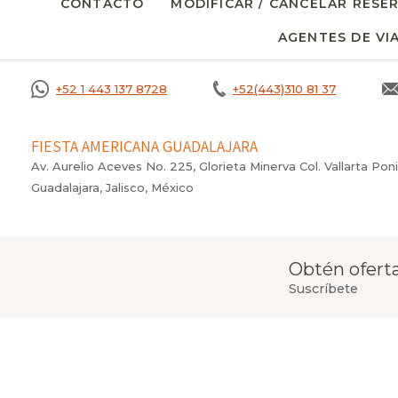
CONTACTO
MODIFICAR / CANCELAR RESE
AGENTES DE VI
+52 1 443 137 8728
+52(443)310 81 37
FIESTA AMERICANA GUADALAJARA
Av. Aurelio Aceves No. 225, Glorieta Minerva Col. Vallarta Pon
Guadalajara, Jalisco, México
Obtén oferta
Suscríbete