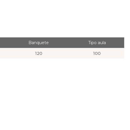
Banquete
Tipo aula
120
100