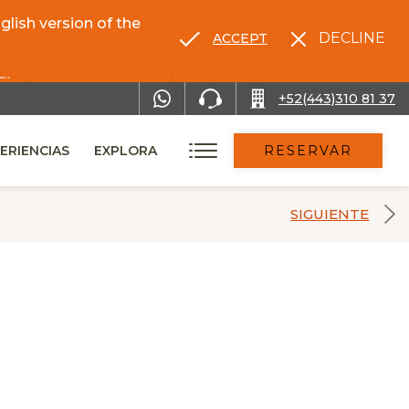
lish version of the
DECLINE
ACCEPT
RENTA TU AUTO
+52(443)310 81 37
ERIENCIAS
EXPLORA
RESERVAR
SIGUIENTE