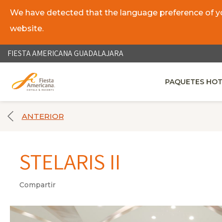
We have detected that the language preference of you
website.
ES
EN
FIESTA AMERICANA GUADALAJARA
PAQUETES HOT
OPENS IN A NE
ANTERIOR
STELARIS II
Compartir