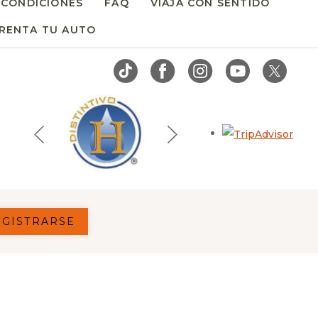
 CONDICIONES
FAQ
VIAJA CON SENTIDO
RENTA TU AUTO
OPENS IN A NEW TAB.
Open
EGISTRARSE