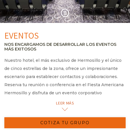
EVENTOS
NOS ENCARGAMOS DE DESARROLLAR LOS EVENTOS
MÁS EXITOSOS
Nuestro hotel, el más exclusivo de Hermosillo y el único
de cinco estrellas de la zona, ofrece un impresionante
escenario para establecer contactos y colaboraciones.
Reserva tu reunión o conferencia en el Fiesta Americana
Hermosillo y disfruta de un evento corporativo
perfectamente planificado y efectuado, en un ambiente
LEER MÁS
de total confianza y comodidad.
Nuestro equipo de planificación de eventos te ayudará a
COTIZA TU GRUPO
seleccionar el lugar ideal de entre nuestros cinco