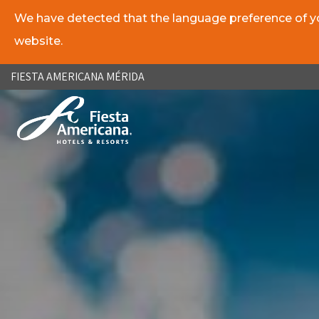
We have detected that the language preference of you
website.
ES
EN
FIESTA AMERICANA MÉRIDA