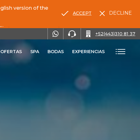
lish version of the
DECLINE
ACCEPT
RENTA TU AUTO
+52(443)310 81 37
OFERTAS
SPA
BODAS
EXPERIENCIAS