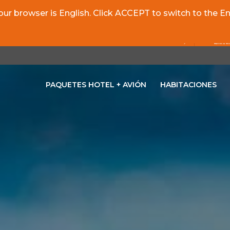
r browser is English. Click ACCEPT to switch to the Eng
PAQUETES HOTEL + AVIÓN
HABITACIONES
OPENS IN A NEW TAB.