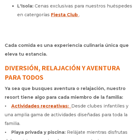
L'Isola:
Cenas exclusivas para nuestros huéspedes
en catergorías
Fiesta Club
Opens in a new tab.
.
Cada comida es una experiencia culinaria única que
eleva tu estancia.
DIVERSIÓN, RELAJACIÓN Y AVENTURA
PARA TODOS
Ya sea que busques aventura o relajación, nuestro
resort tiene algo para cada miembro de la familia:
⦁
Actividades recreativas:
Opens in a new tab.
Desde clubes infantiles y
una amplia gama de actividades diseñadas para toda la
familia.
⦁
Playa privada y piscina:
Relájate mientras disfrutas