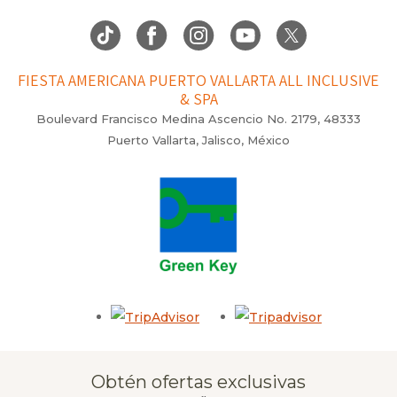
FIESTA AMERICANA PUERTO VALLARTA ALL INCLUSIVE
& SPA
Boulevard Francisco Medina Ascencio No. 2179, 48333
Puerto Vallarta, Jalisco, México
Opens in a new tab.
Opens in a 
Obtén ofertas exclusivas