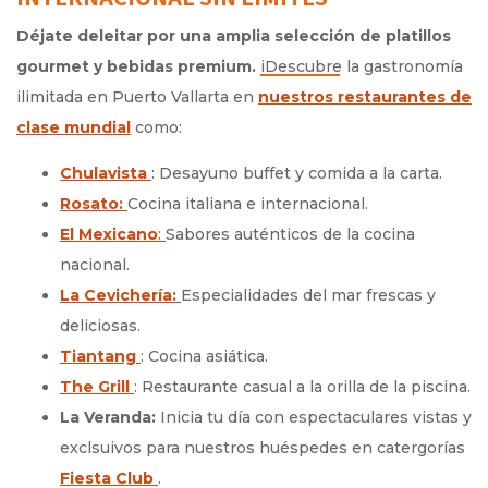
Déjate deleitar por una amplia selección de platillos
gourmet y bebidas premium.
en Puerto Vallarta en
nuestros restaurantes de
clase mundial
como:
Chulavista
Opens in a new tab.
: Desayuno buffet y comida a la carta.
Rosato:
Opens in a new tab.
Cocina italiana e internacional.
El Mexicano
:
Opens in a new tab.
Sabores auténticos de la cocina
nacional.
La Cevichería:
Opens in a new tab.
Especialidades del mar frescas y
deliciosas.
Tiantang
Opens in a new tab.
: Cocina asiática.
The Grill
Opens in a new tab.
: Restaurante casual a la orilla de la piscina.
La Veranda:
Inicia tu día con espectaculares vistas y
exclsuivos para nuestros huéspedes en catergorías
Fiesta Club
Opens in a new tab.
.