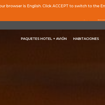
r browser is English. Click ACCEPT to switch to the Eng
PAQUETES HOTEL + AVIÓN
HABITACIONES
OPENS IN A NEW TAB.