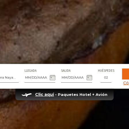
LLEGADA
SALIDA
HUÉSPEDES
Fiesta Americana Riviera Nayarit Resort & Spa
Có
Clic aquí
- Paquetes Hotel + Avión