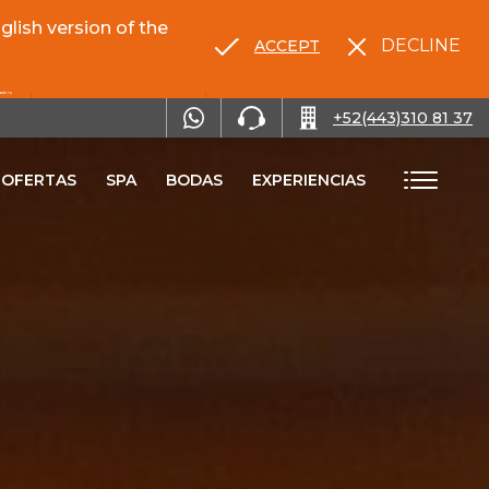
lish version of the
DECLINE
ACCEPT
RENTA TU AUTO
+52(443)310 81 37
OFERTAS
SPA
BODAS
EXPERIENCIAS