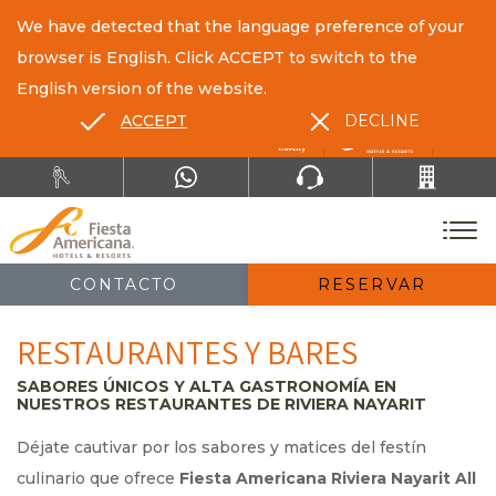
We have detected that the language preference of your
browser is English. Click ACCEPT to switch to the
English version of the website.
ACCEPT
DECLINE
ES
EN
CONTACTO
RESERVAR
RESTAURANTES Y BARES
SABORES ÚNICOS Y ALTA GASTRONOMÍA EN
NUESTROS RESTAURANTES DE RIVIERA NAYARIT
Déjate cautivar por los sabores y matices del festín
culinario que ofrece
Fiesta Americana Riviera Nayarit All