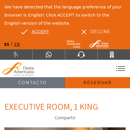
We have detected that the language preference of your
browser is English. Click ACCEPT to switch to the
English version of the website.
ACCEPT
DECLINE
ES
EN
CONTACTO
RESERVAR
EXECUTIVE ROOM, 1 KING
Compartir