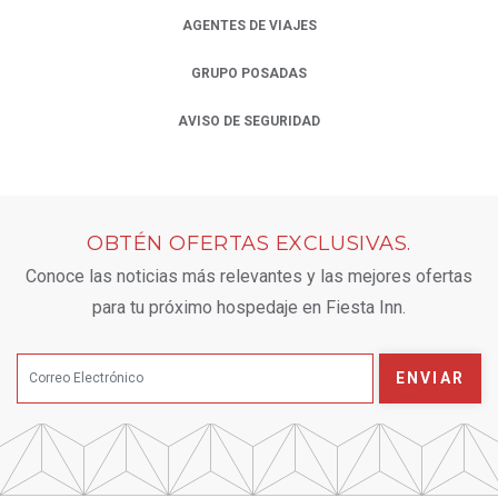
AGENTES DE VIAJES
OPENS IN A NEW TAB.
GRUPO POSADAS
OPENS IN A NEW TAB.
AVISO DE SEGURIDAD
OPENS IN A NEW TAB.
OBTÉN OFERTAS EXCLUSIVAS.
Conoce las noticias más relevantes y las mejores ofertas
para tu próximo hospedaje en Fiesta Inn.
ENVIAR