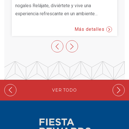
ra
nogales Relájate, diviértete y vive una
d
experiencia refrescante en un ambiente
…
v
Más detalles
VER TODO