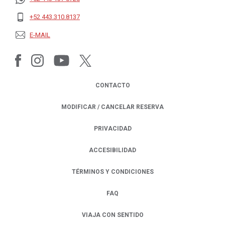
OPENS IN A NEW TAB.
+52 443.310.8137
OPENS IN A NEW TAB.
E-MAIL
OPENS IN A NEW TAB.
CONTACTO
MODIFICAR / CANCELAR RESERVA
PRIVACIDAD
OPENS IN A NEW TAB.
ACCESIBILIDAD
TÉRMINOS Y CONDICIONES
FAQ
VIAJA CON SENTIDO