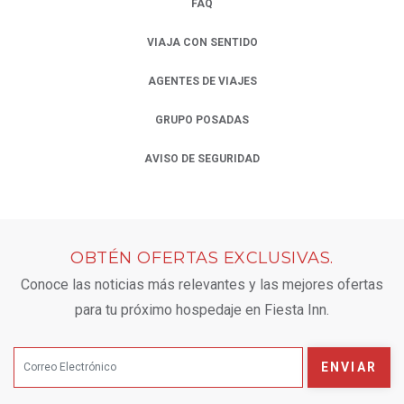
FAQ
VIAJA CON SENTIDO
AGENTES DE VIAJES
OPENS IN A NEW TAB.
GRUPO POSADAS
OPENS IN A NEW TAB.
AVISO DE SEGURIDAD
OPENS IN A NEW TAB.
OBTÉN OFERTAS EXCLUSIVAS.
Conoce las noticias más relevantes y las mejores ofertas
para tu próximo hospedaje en Fiesta Inn.
ENVIAR