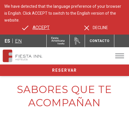
We have detected that the language preference of your browser
is English. Click ACCEPT to switch to the English version of the
website.
ACCEPT
DECLINE
ES
EN
CONTACTO
RESERVAR
SABORES QUE TE
ACOMPAÑAN
Disfruta opciones deliciosas y saludables en