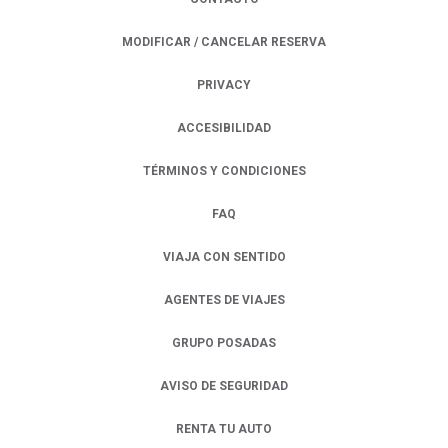
MODIFICAR / CANCELAR RESERVA
PRIVACY
OPENS IN A NEW TAB.
ACCESIBILIDAD
TÉRMINOS Y CONDICIONES
FAQ
VIAJA CON SENTIDO
AGENTES DE VIAJES
GRUPO POSADAS
AVISO DE SEGURIDAD
RENTA TU AUTO
OPENS IN A NEW TAB.