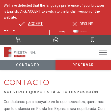
We have detected that the language preference of your browser
is English. Click ACCEPT to switch to the English version of the
website.
ACCEPT
DECLINE
ES
EN
CONTACTO
RESERVAR
CONTACTO
NUESTRO EQUIPO ESTÁ A TU DISPOSICIÓN
Contáctanos para apoyarte en lo que necesites, queremos
que tu estancia en Fiesta Inn Express sea equilibrada. Con