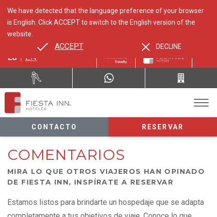
We have detected that the language preference of your browser
is English. Click ACCEPT to switch to the English version of the
website.
ACCEPT
DECLINE
ES
EN
CONTACTO
RESERVAR
COMENTARIOS
MIRA LO QUE OTROS VIAJEROS HAN OPINADO
DE FIESTA INN, INSPÍRATE A RESERVAR
Estamos listos para brindarte un hospedaje que se adapta
completamente a tus objetivos de viaje. Conoce lo que