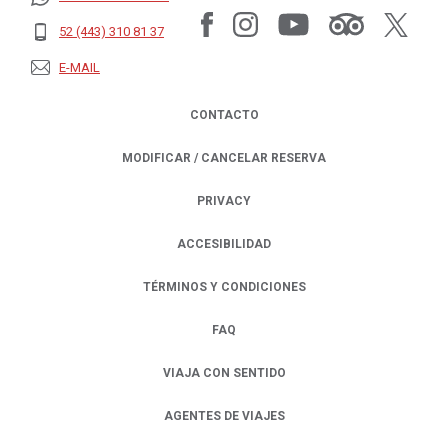
52 (443) 310 81 37
E-MAIL
CONTACTO
MODIFICAR / CANCELAR RESERVA
PRIVACY
OPENS IN A NEW TAB.
ACCESIBILIDAD
TÉRMINOS Y CONDICIONES
FAQ
VIAJA CON SENTIDO
AGENTES DE VIAJES