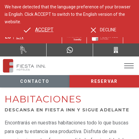
We have detected that the language preference of your browser
is English. Click ACCEPT to switch to the English version of the
website.
ACCEPT
DECLINE
ES
EN
CONTACTO
RESERVAR
HABITACIONES
DESCANSA EN FIESTA INN Y SIGUE ADELANTE
Encontrarás en nuestras habitaciones todo lo que buscas
para que tu estancia sea productiva. Disfruta de una