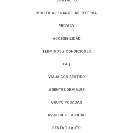
CONTACTO
MODIFICAR / CANCELAR RESERVA
PRIVACY
OPENS IN A NEW TAB.
ACCESIBILIDAD
TÉRMINOS Y CONDICIONES
FAQ
VIAJA CON SENTIDO
AGENTES DE VIAJES
GRUPO POSADAS
AVISO DE SEGURIDAD
RENTA TU AUTO
OPENS IN A NEW TAB.