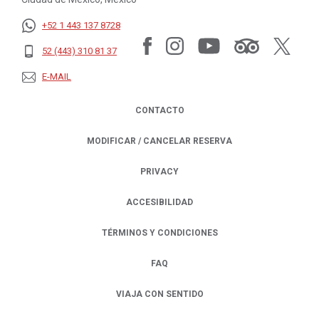
+52 1 443 137 8728
52 (443) 310 81 37
E-MAIL
CONTACTO
MODIFICAR / CANCELAR RESERVA
PRIVACY
OPENS IN A NEW TAB.
ACCESIBILIDAD
TÉRMINOS Y CONDICIONES
FAQ
VIAJA CON SENTIDO