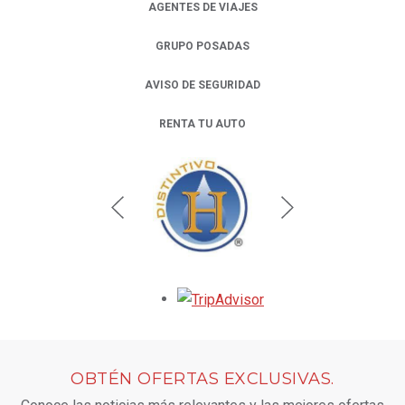
AGENTES DE VIAJES
GRUPO POSADAS
AVISO DE SEGURIDAD
RENTA TU AUTO
OPENS IN A NEW TAB.
Opens in a new tab.
OBTÉN OFERTAS EXCLUSIVAS.