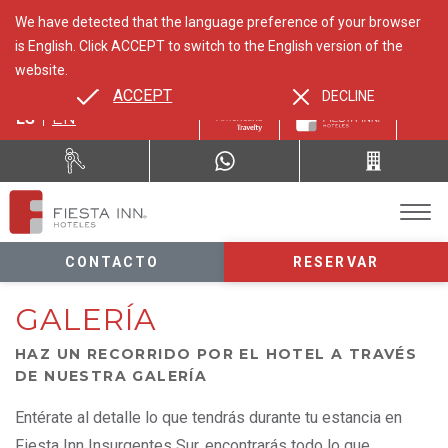
We have detected that the language preference of your browser
is English. Click ACCEPT to switch to the English version of the
website.
ACCEPT
DECLINE
ES
EN
CONTACTO
RESERVAR
GALERÍA
HAZ UN RECORRIDO POR EL HOTEL A TRAVÉS
DE NUESTRA GALERÍA
Entérate al detalle lo que tendrás durante tu estancia en
Fiesta Inn Insurgentes Sur, encontrarás todo lo que