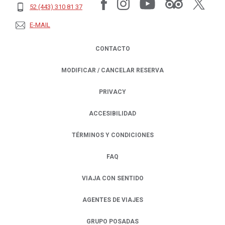
52 (443) 310 81 37
E-MAIL
CONTACTO
MODIFICAR / CANCELAR RESERVA
PRIVACY
OPENS IN A NEW TAB.
ACCESIBILIDAD
TÉRMINOS Y CONDICIONES
FAQ
VIAJA CON SENTIDO
AGENTES DE VIAJES
GRUPO POSADAS