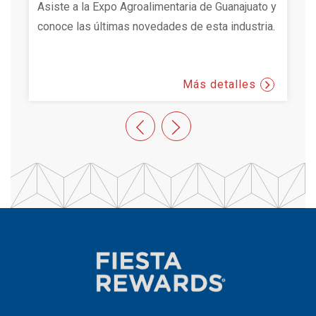
Asiste a la Expo Agroalimentaria de Guanajuato y
E
conoce las últimas novedades de esta industria.
m
L
Más detalles