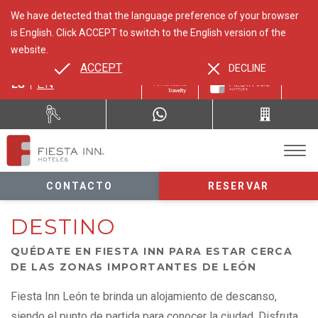
We have detected that the language preference of your browser
is English. Click ACCEPT to switch to the English version of the
website.
ACCEPT
DECLINE
ES
EN
CONTACTO
RESERVAR
DESTINO
QUÉDATE EN FIESTA INN PARA ESTAR CERCA
DE LAS ZONAS IMPORTANTES DE LEÓN
Fiesta Inn León te brinda un alojamiento de descanso,
siendo el punto de partida para conocer la ciudad. Disfruta