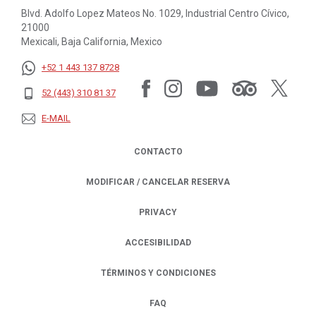
Blvd. Adolfo Lopez Mateos No. 1029, Industrial Centro Cívico,
21000
Mexicali, Baja California, Mexico
+52 1 443 137 8728
52 (443) 310 81 37
E-MAIL
CONTACTO
MODIFICAR / CANCELAR RESERVA
PRIVACY
OPENS IN A NEW TAB.
ACCESIBILIDAD
TÉRMINOS Y CONDICIONES
FAQ