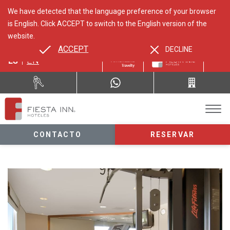
We have detected that the language preference of your browser
is English. Click ACCEPT to switch to the English version of the
website.
ACCEPT
DECLINE
ES
EN
CONTACTO
RESERVAR