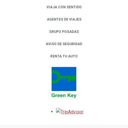
VIAJA CON SENTIDO
AGENTES DE VIAJES
GRUPO POSADAS
AVISO DE SEGURIDAD
RENTA TU AUTO
OPENS IN A NEW TAB.
Opens in a new tab.