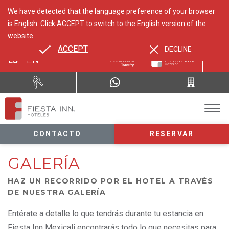
We have detected that the language preference of your browser
is English. Click ACCEPT to switch to the English version of the
website.
ACCEPT
DECLINE
ES
EN
CONTACTO
RESERVAR
GALERÍA
HAZ UN RECORRIDO POR EL HOTEL A TRAVÉS
DE NUESTRA GALERÍA
Entérate a detalle lo que tendrás durante tu estancia en
Fiesta Inn Mexicali encontrarás todo lo que necesitas para