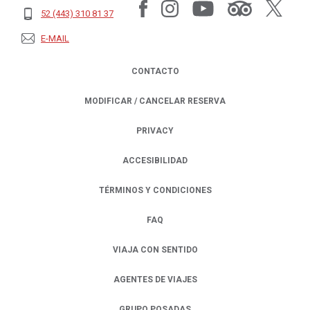
52 (443) 310 81 37
E-MAIL
CONTACTO
MODIFICAR / CANCELAR RESERVA
PRIVACY
OPENS IN A NEW TAB.
ACCESIBILIDAD
TÉRMINOS Y CONDICIONES
FAQ
VIAJA CON SENTIDO
AGENTES DE VIAJES
GRUPO POSADAS