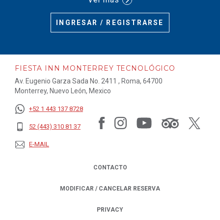
INGRESAR / REGISTRARSE
FIESTA INN MONTERREY TECNOLÓGICO
Av. Eugenio Garza Sada No. 2411 , Roma, 64700
Monterrey, Nuevo León, Mexico
+52 1 443 137 8728
52 (443) 310 81 37
E-MAIL
CONTACTO
MODIFICAR / CANCELAR RESERVA
PRIVACY
OPENS IN A NEW TAB.