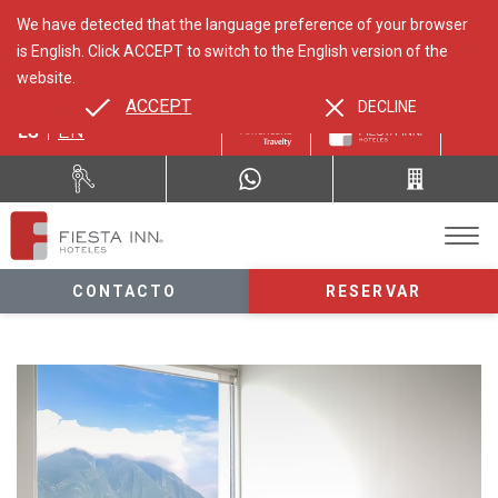
We have detected that the language preference of your browser
is English. Click ACCEPT to switch to the English version of the
website.
ACCEPT
DECLINE
ES
EN
CONTACTO
RESERVAR