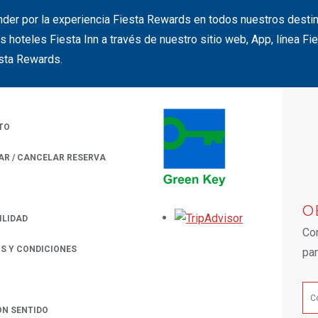
nder por la experiencia Fiesta Rewards en todos nuestros dest
s hoteles Fiesta Inn a través de nuestro sitio web, App, línea F
sta Rewards.
TO
AR / CANCELAR RESERVA
 A NEW TAB.
O
Opens in a new
ILIDAD
Con
S Y CONDICIONES
par
ON SENTIDO