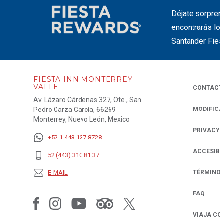
Déjate sorpre
encontrarás lo
Santander Fie
FIESTA INN MONTERREY
VALLE
CONTAC
Av. Lázaro Cárdenas 327, Ote., San
Pedro Garza García, 66269
MODIFIC
Monterrey, Nuevo León, Mexico
PRIVACY
OPENS IN
+52 1 443 137 8728
ACCESIB
52 (443) 310 81 37
E-MAIL
TÉRMINO
FAQ
VIAJA C