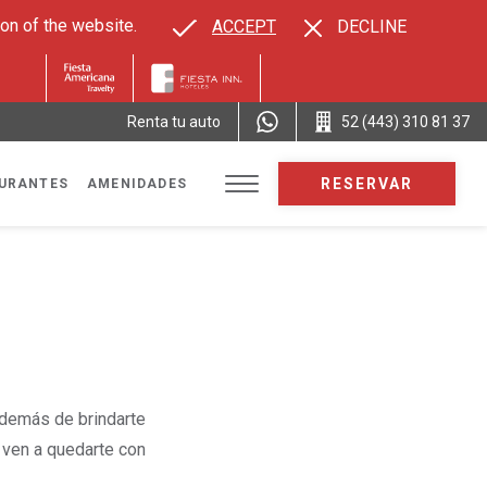
on of the website.
ACCEPT
DECLINE
Renta tu auto
52 (443) 310 81 37
RESERVAR
URANTES
AMENIDADES
 además de brindarte
 ven a quedarte con