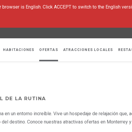
 browser is English. Click ACCEPT to switch to the English versi
HABITACIONES
OFERTAS
ATRACCIONES LOCALES
RESTA
L DE LA RUTINA
tina en un entorno increíble. Vive un hospedaje de relajación que,
 del destino. Conoce nuestras atractivas ofertas en Monterrey y