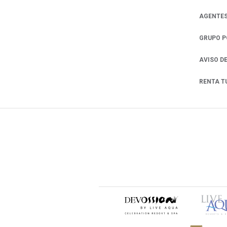
AGENTES
GRUPO 
AVISO D
RENTA T
OPENS IN