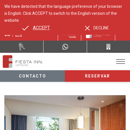
We have detected that the language preference of your browser
is English. Click ACCEPT to switch to the English version of the
website.
ACCEPT
DECLINE
ES
EN
CONTACTO
RESERVAR