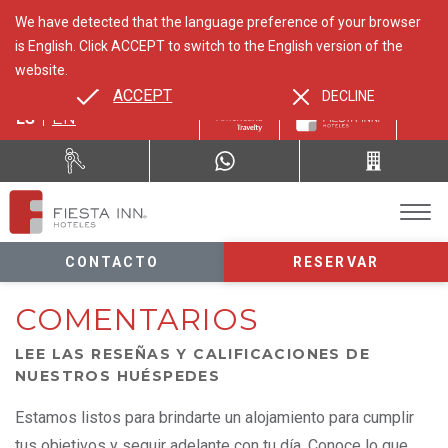
We have detected that the language preference of your browser
is English. Click ACCEPT to switch to the English version of the
website.
ACCEPT
DECLINE
ES
EN
CONTACTO
RESERVAR
COMENTARIOS
LEE LAS RESEÑAS Y CALIFICACIONES DE
NUESTROS HUÉSPEDES
Estamos listos para brindarte un alojamiento para cumplir
tus objetivos y seguir adelante con tu día. Conoce lo que