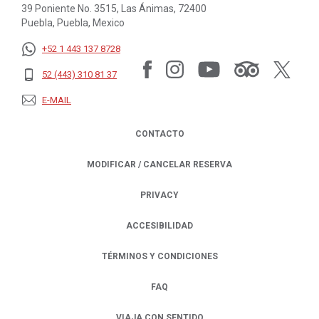
39 Poniente No. 3515, Las Ánimas, 72400
Puebla, Puebla, Mexico
+52 1 443 137 8728
52 (443) 310 81 37
E-MAIL
CONTACTO
MODIFICAR / CANCELAR RESERVA
PRIVACY
OPENS IN A NEW TAB.
ACCESIBILIDAD
TÉRMINOS Y CONDICIONES
FAQ
VIAJA CON SENTIDO