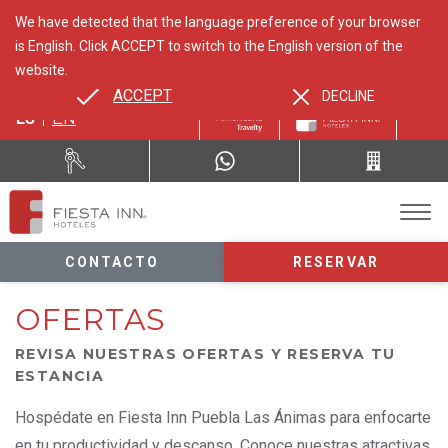
We have detected that the language preference of your browser
is English. Click ACCEPT to switch to the English version of the
website.
ACCEPT
DECLINE
ES
EN
CONTACTO
RESERVAR
OFERTAS
REVISA NUESTRAS OFERTAS Y RESERVA TU
ESTANCIA
Hospédate en Fiesta Inn Puebla Las Ánimas para enfocarte
en tu productividad y descanso. Conoce nuestras atractivas