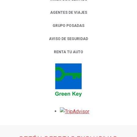
AGENTES DE VIAJES
GRUPO POSADAS
AVISO DE SEGURIDAD
RENTA TU AUTO
OPENS IN A NEW TAB.
Opens in a new tab.