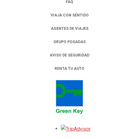
FAQ
VIAJA CON SENTIDO
AGENTES DE VIAJES
GRUPO POSADAS
AVISO DE SEGURIDAD
RENTA TU AUTO
OPENS IN A NEW TAB.
Opens in a new tab.