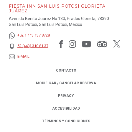
FIESTA INN SAN LUIS POTOSÍ GLORIETA
JUÁREZ
Avenida Benito Juarez No.130, Prados Glorieta, 78390
San Luis Potosí, San Luis Potosí, Mexico
+52 1 443 137 8728
52 (443) 310 81 37
E-MAIL
CONTACTO
MODIFICAR / CANCELAR RESERVA
PRIVACY
OPENS IN A NEW TAB.
ACCESIBILIDAD
TÉRMINOS Y CONDICIONES